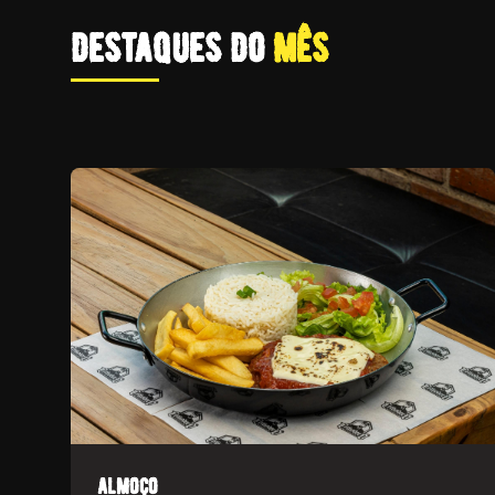
destaques do
mês
almoço